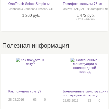
OneTouch Select Simple глюкометр (комплект)
Тамифлю капсулы 75 мг, 10 шт
Johnson & Johnson/Lifescan/ CH
ФАРМСТАНДАРТ/Ф.Хоффман Ля
рош
1 260 руб.
1 472 руб.
нет в наличии
Полезная информация
Как похудеть к лету?
Болезненные менструации 
послеродовой период
28.03.2016
63
0
28.03.2016
33
0