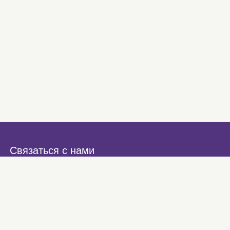
Связаться с нами
Контакты
О компании
Правила доставки
Оптовым клиентам
Аренда помещений