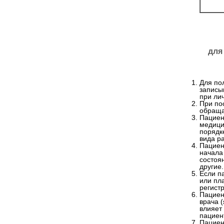
для
Для по
записы
при ли
При по
обращае
Пациен
медици
порядк
вида р
Пациен
начала
состоя
другие.
Если п
или пла
регист
Пациен
врача (
влияет
пациен
Пациен