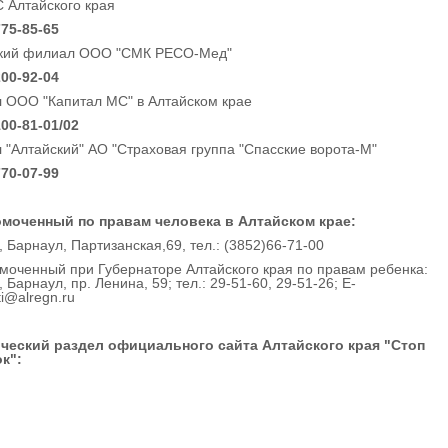
Алтайского края
775-85-65
кий филиал ООО "СМК РЕСО-Мед"
200-92-04
 ООО "Капитал МС" в Алтайском крае
100-81-01/02
 "Алтайский" АО "Страховая группа "Спасские ворота-М"
770-07-99
моченный по правам человека в Алтайском крае:
 Барнаул, Партизанская,69, тел.: (3852)66-71-00
моченный при Губернаторе Алтайского края по правам ребенка:
 Барнаул, пр. Ленина, 59; тел.: 29-51-60, 29-51-26; E-
ti@alregn.ru
ческий раздел официального сайта Алтайского края "Стоп
к":