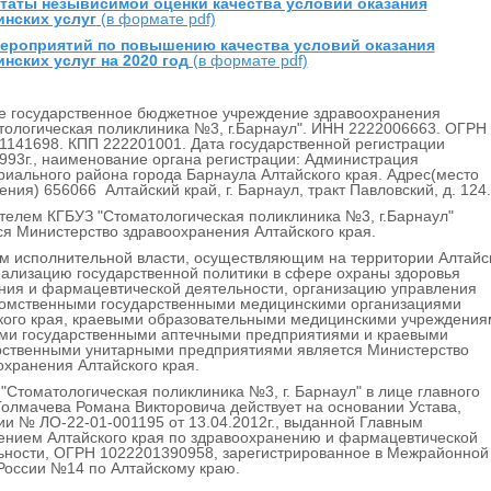
таты незывисимой оценки качества условий оказания
нских услуг
(в формате pdf)
ероприятий по повышению качества условий оказания
нских услуг на 2020 год
(в формате pdf)
е государственное бюджетное учреждение здравоохранения
тологическая поликлиника №3, г.Барнаул". ИНН 2222006663. ОГРН
1141698. КПП 222201001. Дата государственной регистрации
1993г., наименование органа регистрации: Администрация
риального района города Барнаула Алтайского края. Адрес(место
ния) 656066 Алтайский край, г. Барнаул, тракт Павловский, д. 124.
телем КГБУЗ "Стоматологическая поликлиника №3, г.Барнаул"
ся Министерство здравоохранения Алтайского края.
м исполнительной власти, осуществляющим на территории Алтайс
еализацию государственной политики в сфере охраны здоровья
ния и фармацевтической деятельности, организацию управления
омственными государственными медицинскими организациями
кого края, краевыми образовательными медицинскими учреждения
ми государственными аптечными предприятиями и краевыми
рственными унитарными предприятиями является
Министерство
охранения Алтайского края.
"Стоматологическая поликлиника №3, г. Барнаул" в лице главного
Толмачева Романа Викторовича действует на основании Устава,
ии № ЛО-22-01-001195 от 13.04.2012г., выданной Главным
ением Алтайского края по здравоохранению и фармацевтической
ьности, ОГРН 1022201390958, зарегистрированное в Межрайонной
оссии №14 по Алтайскому краю.