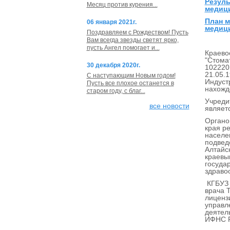
Резуль
Месяц против курения...
медици
План м
06 января 2021г.
медици
Поздравляем с Рождеством! Пусть
Вам всегда звезды светят ярко,
пусть Ангел помогает и...
Краево
"Стома
30 декабря 2020г.
102220
21.05.
С наступающим Новым годом!
Индуст
Пусть все плохое останется в
нахожде
старом году, с благ...
Учреди
все новости
являет
Органо
края р
населе
подвед
Алтайс
краевы
госуда
здраво
КГБУЗ 
врача 
лиценз
управл
деятел
ИФНС Р