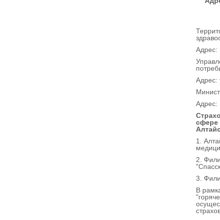
Адр
Террит
здраво
Адрес: 
Управл
потреб
Адрес: 
Минист
Адрес: 
Страхо
сфере 
Алтайс
1. Алт
медици
2. Фил
"Спасс
3. Фил
В рамк
"горяч
осущес
страхо