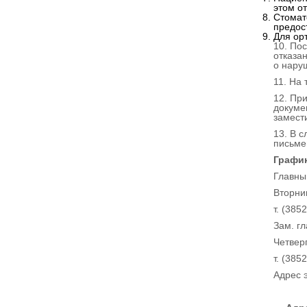
этом о
Стомат
предос
Для ор
10. По
отказан
о нару
11. На
12. Пр
докуме
замест
13. В 
письме
График
Главны
Вторни
т. (385
Зам. г
Четверг
т. (385
Адрес 