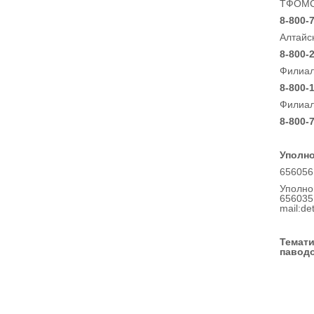
ТФОМС 
8-800-
Алтайс
8-800-
Филиал
8-800-
Филиал
8-800-
Уполно
656056,
Уполно
656035,
mail:de
Темати
паводо