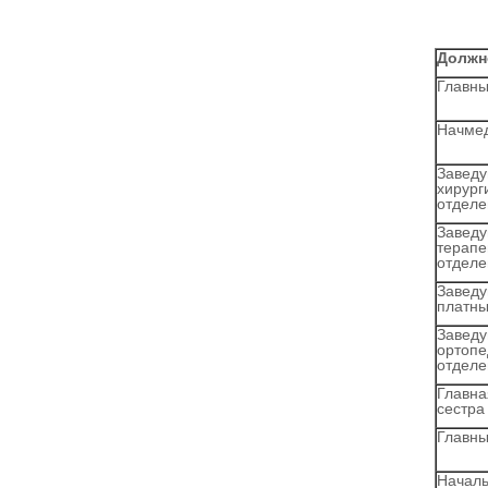
Должн
Главны
Начме
Завед
хирург
отдел
Завед
терапе
отдел
Завед
платны
Завед
ортопе
отдел
Главна
сестра
Главны
Начал