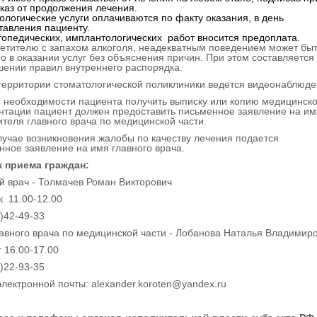
тказ от продолжения лечения.
ологические услуги оплачиваются по факту оказания, в день
тавления пациенту.
топедических, имплантологических работ вносится предоплата.
сетителю с запахом алкоголя, неадекватным поведением может бы
о в оказании услуг без объяснения причин. При этом составляется 
шении правил внутреннего распорядка.
 территории стоматологической поликлиники ведется видеонаблюде
и необходимости пациента получить выписку или копию медицинск
нтации пациент должен предоставить письменное заявление на им
ителя главного врача по медицинской части.
случае возникновения жалобы по качеству лечения подается
нное заявление на имя главного врача.
 приема граждан:
й врач - Толмачев Роман Викторович
к 11.00-12.00
2)42-49-33
лавного врача по медицинской части - Лобанова Наталья Владимир
 16.00-17.00
2)22-93-35
электронной почты: alexander.koroten@yandex.ru