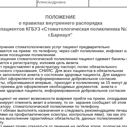
Александровна
ПОЛОЖЕНИЕ
о правилах внутреннего распорядка
 пациентов КГБУЗ «Стоматологическая поликлиника №
г.Барнаул"
лучения стоматологических услуг пациент предварительно
вается на прием по телефону, через сайт поликлиники, инфомат и
чном посещении поликлиники.
сещении стоматологической поликлиники пациент одевает бахилы 
тся к регистратору, изложив цель визита.
т предоставляет в регистратуру паспорт, полис обязательного
нского страхования, СНИЛС. Для всех пациентов в обязательном
е заполняется анкета о состоянии здоровья пациента. Для каждого
абот оформляется информированное добровольное согласие.
ты, обратившиеся впервые, приходят в поликлинику за 15 минут д
 приема для оформления необходимых документов: анкета о
нии здоровья пациента, информированное добровольное согласие 
ациент не имеет возможности вовремя прийти на прием, опаздывае
нирует отменить визит в клинику, то он заранее сообщает об этом
ратору стоматологической поликлиники по телефону.
т обязан выполнять назначения и следовать рекомендациям леча
явки на профилактические осмотры, контрольные явки), так как это
 на выполнение гарантийных обязательств, данных поликлиникой
ту.
т имеет право отказаться от лечения на любом этапе, подписав пр