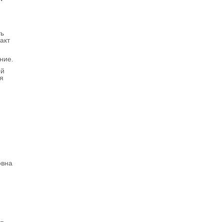
ть
акт
ние.
ой
я
овна