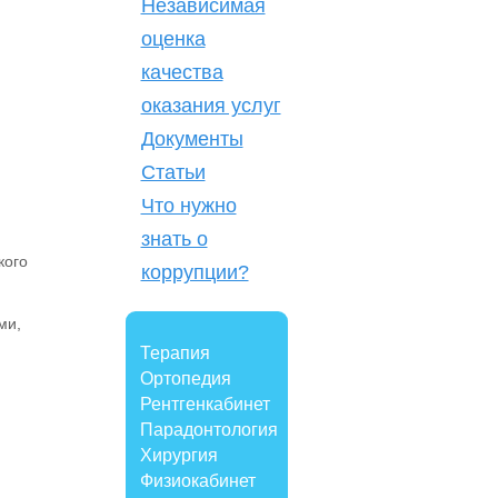
Независимая
оценка
качества
оказания услуг
Документы
Статьи
Что нужно
знать о
кого
коррупции?
ми,
Терапия
Ортопедия
Рентгенкабинет
Парадонтология
Хирургия
Физиокабинет