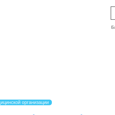
тологическая поликлиника
л"
Б
ицинской организации