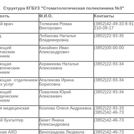
Структура КГБУЗ "Стоматологическая поликлиника №3"
ость
Ф.И.О.
Контакты
й врач
Толмачев Роман
(3852)42-49-33 8-91
Викторович
210-09-17
д
Лобанова Наталья
(3852)22-93-35
Владимировна
ующий
Канайкин Иван
(3852)00-00-00
ическим
Александрович
ением
ующая
Ахрамеева Наталья
(3852)22-93-34
втическим
Алексеевна
ением
ующая отделением
Апаликова Ирина
(3852)22-93-34
х услуг
Борисовна
ующий
Поваляев Юрий
(3852)22-93-34
дическим
Алексеевич
ением
я медицинская
Козлова Олеся Андреевна
(3852)22-93-33
(3852)42-46-73
й бухгалтер
Бекет Янина
(3852)42-46-73
Александровна
ьник АХО
Виноградова Людмила
(3852)42-46-73