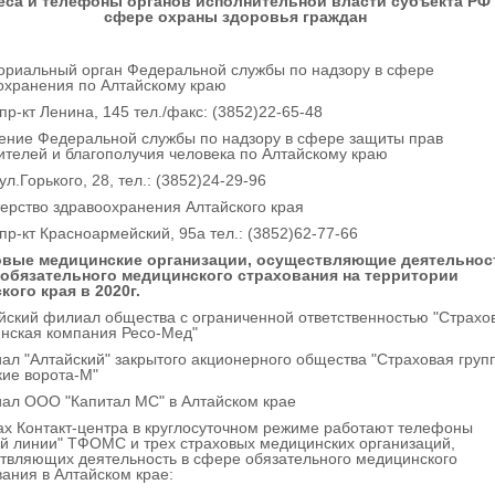
еса и телефоны органов исполнительной власти субъекта РФ
сфере охраны здоровья граждан
ориальный орган Федеральной службы по надзору в сфере
охранения по Алтайскому краю
пр-кт Ленина, 145 тел./факс: (3852)22-65-48
ение Федеральной службы по надзору в сфере защиты прав
ителей и благополучия человека по Алтайскому краю
ул.Горького, 28, тел.: (3852)24-29-96
ерство здравоохранения Алтайского края
пр-кт Красноармейский, 95а тел.: (3852)62-77-66
вые медицинские организации, осуществляющие деятельнос
обязательного медицинского страхования на территории
кого края в 2020г.
айский филиал общества с ограниченной ответственностью "Страхо
нская компания Ресо-Мед"
иал "Алтайский" закрытого акционерного общества "Страховая груп
кие ворота-М"
иал ООО "Капитал МС" в Алтайском крае
ах Контакт-центра в круглосуточном режиме работают телефоны
ей линии" ТФОМС и трех страховых медицинских организаций,
твляющих деятельность в сфере обязательного медицинского
вания в Алтайском крае: